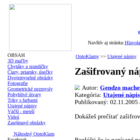
Navštív aj stránku
Hlavol
OBSAH
OptoKlamy
>>
Utajené nápisy
3D maľby
Chytáky a srandičky
Zašifrovaný ná
Čiary, priamky, úsečky
Dvojzmyselné obrázky
Fotografie
Autor:
Gendzo mache
Geometrické nezmysly
Kategória:
Utajené nápi
Pohyblivé útvary
Triky s farbami
Publikovaný: 02.11.2005 
Utajené nápisy
Väčší - menší
Dokážeš prečítať zašifro
Videá
Zaujímavé obrázky
Náhodný OptoKlam
Rozlúšti čo je napísané n
Facebook