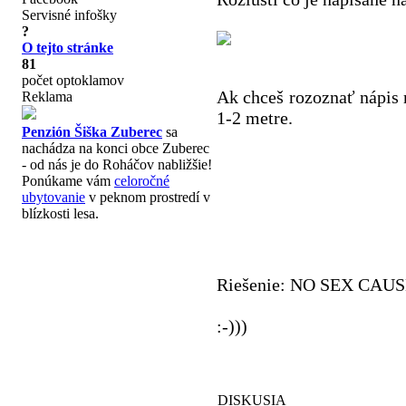
Servisné infošky
?
O tejto stránke
81
počet optoklamov
Ak chceš rozoznať nápis 
Reklama
1-2 metre.
Penzión Šiška Zuberec
sa
nachádza na konci obce Zuberec
- od nás je do Roháčov nabližšie!
Ponúkame vám
celoročné
ubytovanie
v peknom prostredí v
blízkosti lesa.
Riešenie: NO SEX CAU
:-)))
DISKUSIA