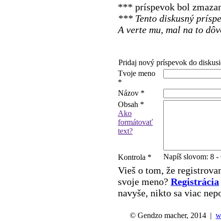
*** príspevok bol zmaz
*** Tento diskusný prísp
A verte mu, mal na to dôv
Pridaj nový príspevok do diskusi
Tvoje meno
*
Názov
*
Obsah
*
Ako
formátovať
text?
Napíš slovom: 8 -
Kontrola
*
Vieš o tom, že registrov
svoje meno?
Registrácia
navyše, nikto sa viac ne
© Gendzo macher, 2014 |
w